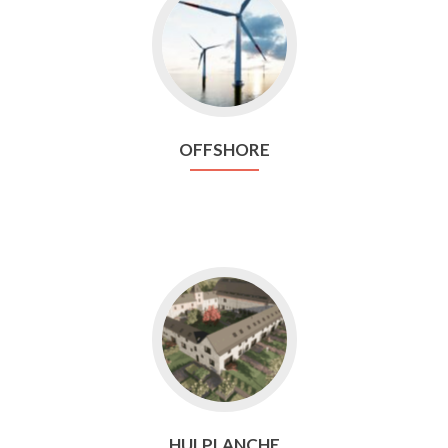
vers
Offshore
OFFSHORE
Aller
vers
Hulplanche
HULPLANCHE