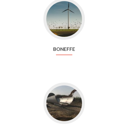
Aller
vers
Boneffe
BONEFFE
Aller
vers
Perwez