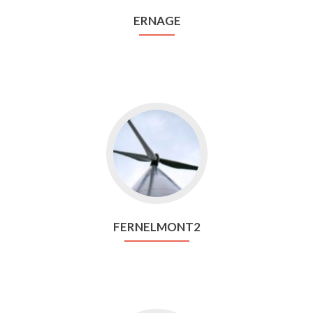
ERNAGE
Aller
vers
Fernelmont2
FERNELMONT2