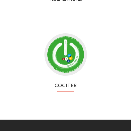
Aller
vers
Cociter
COCITER