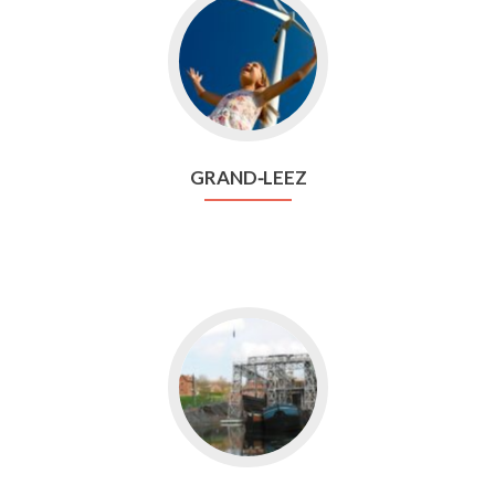
Aller
vers
Grand⁃Leez
GRAND⁃LEEZ
Aller
vers
Houdeng