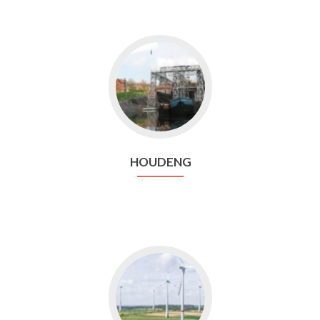
Aller
vers
Houdeng
HOUDENG
Aller
vers
Orbais