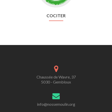
COCITER
Chaussée de Wavre, 37
5030 - Gembloux
info@nossemoulin.org