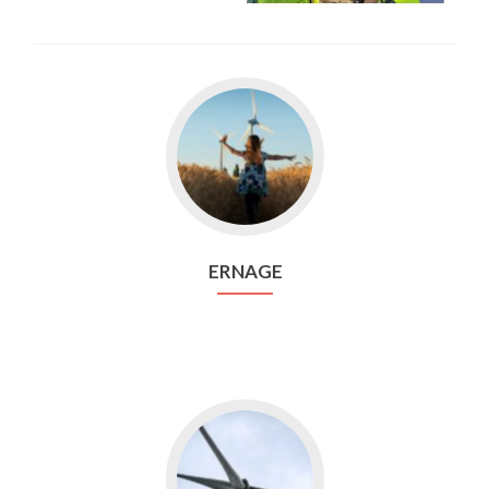
Aller
vers
Ernage
ERNAGE
Aller
vers
Fernelmont2