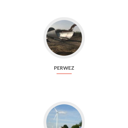
Aller
vers
Perwez
PERWEZ
Aller
vers
Sombreffe