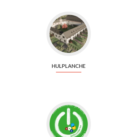
Aller
vers
Hulplanche
HULPLANCHE
Aller
vers
Cociter