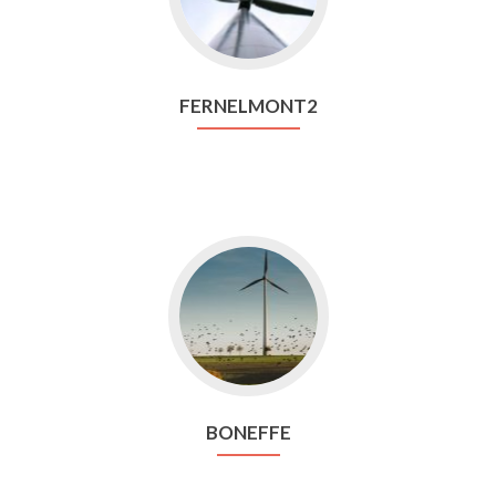
FERNELMONT2
Aller
vers
Boneffe
BONEFFE