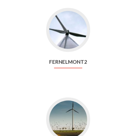
Aller
vers
Fernelmont2
FERNELMONT2
Aller
vers
Boneffe