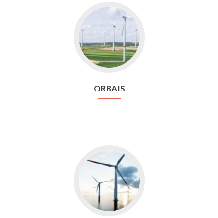
Aller
vers
Orbais
ORBAIS
Aller
vers
Offshore