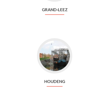
GRAND⁃LEEZ
Aller
vers
Houdeng
HOUDENG