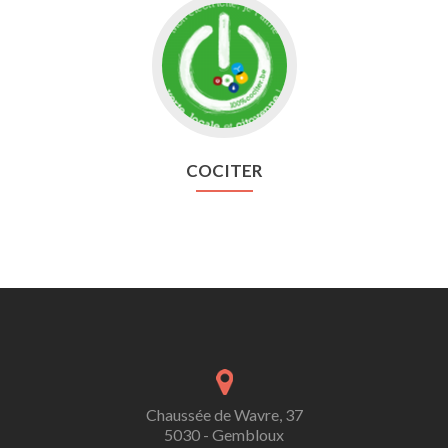
Aller
vers
Cociter
COCITER
Chaussée de Wavre, 37
5030 - Gembloux