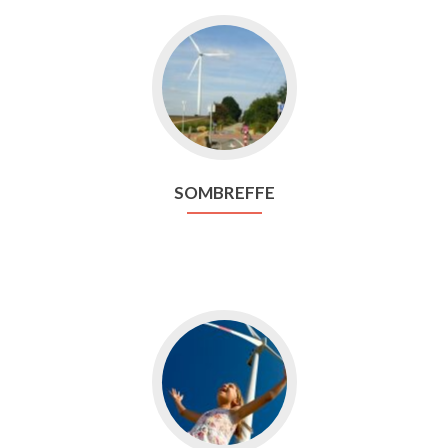
Aller
vers
Sombreffe
SOMBREFFE
Aller
vers
Grand⁃Leez