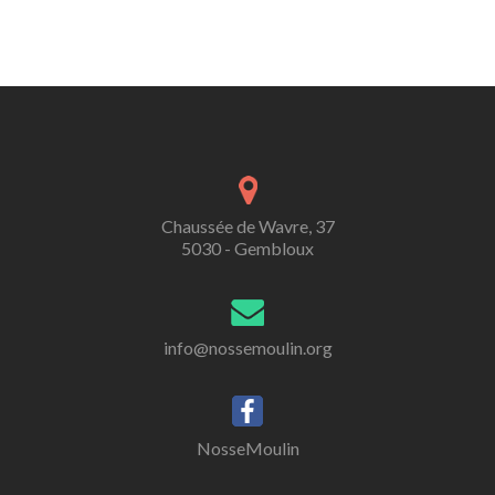
Chaussée de Wavre, 37
5030 - Gembloux
info@nossemoulin.org
NosseMoulin