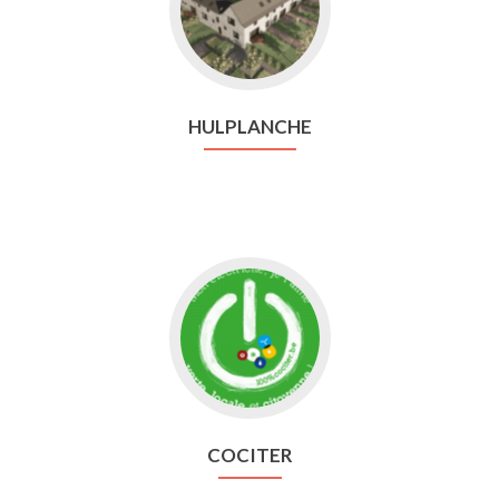
Hulplanche
HULPLANCHE
Aller
vers
Cociter
COCITER