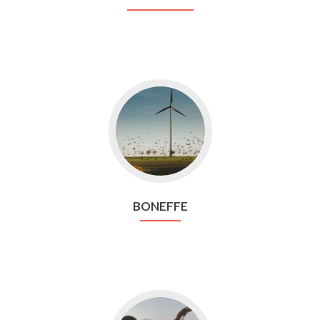
Aller
vers
Boneffe
BONEFFE
Aller