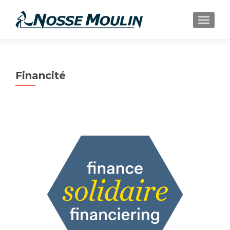
AFFIC
Financité