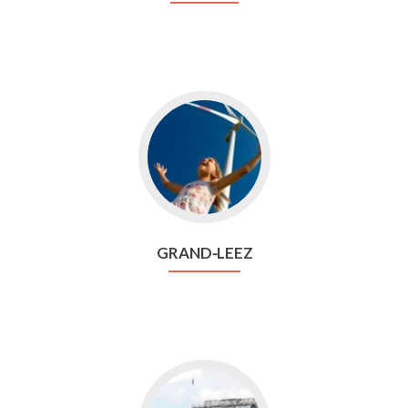
Aller
vers
Grand⁃Leez
GRAND⁃LEEZ
Aller
vers