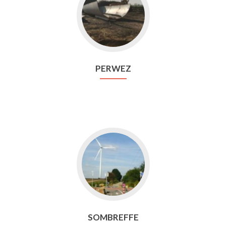
vers
Perwez
PERWEZ
Aller
vers
Sombreffe
SOMBREFFE