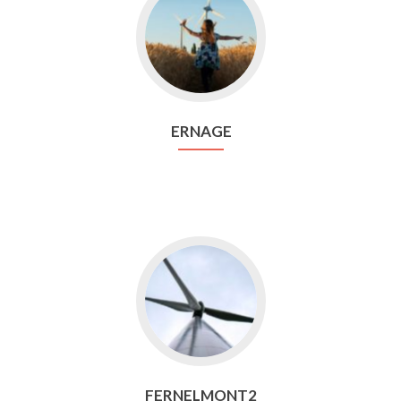
vers
Ernage
ERNAGE
Aller
vers
Fernelmont2
FERNELMONT2