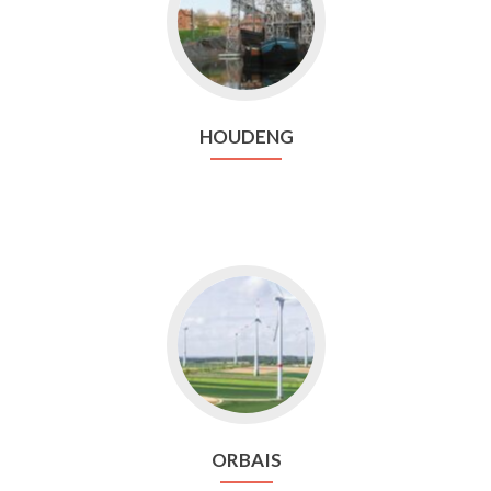
Houdeng
HOUDENG
Aller
vers
Orbais
ORBAIS