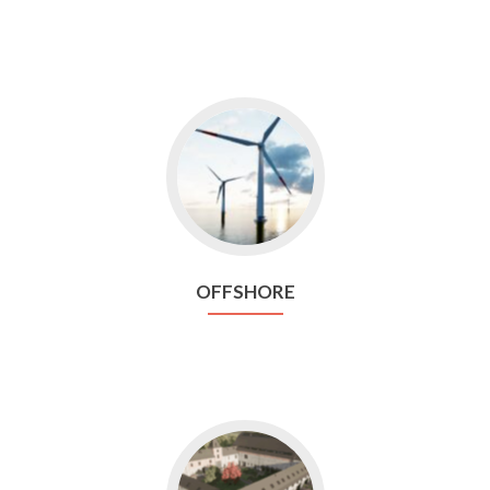
Aller
vers
Offshore
OFFSHORE
Aller
vers